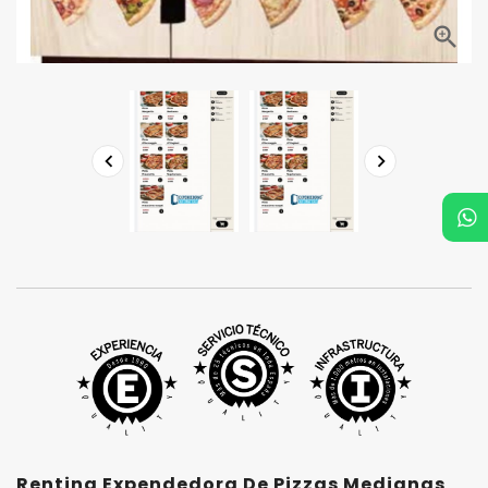



Renting Expendedora De Pizzas Medianas