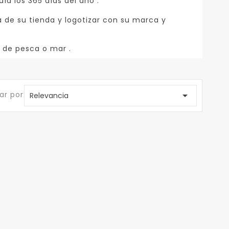
ía los 365 días del año .
 de su tienda y logotizar con su marca y
 de pesca o mar .
r por:

Relevancia