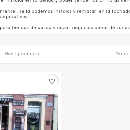
er instalar en su tienda y poder vender las 24 horas del d
mente , se la podemos instalar y rematar en la fachada
corporativos .
 para tiendas de pesca y caza , negocios cerca de zonas
Hay 1 producto.
Ordena
favorite_border