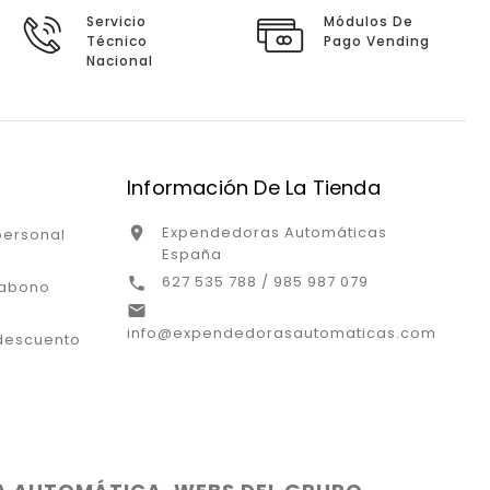
Servicio
Módulos De
Técnico
Pago Vending
Nacional
Información De La Tienda
Expendedoras Automáticas

personal
España
627 535 788 / 985 987 079

 abono

info@expendedorasautomaticas.com
descuento