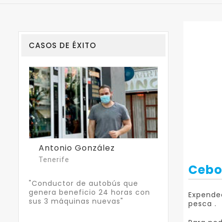
CASOS DE ÉXITO
ález
Jose Luis
Juan
Asturias
Cádiz
Cebo
utobús que
"Es capaz de rentabilizar su local
"Gracia
 24 horas con
tras malas experiencias con
instalad
Expended
uevas"
inquilinos."
trabajo 
pesca .