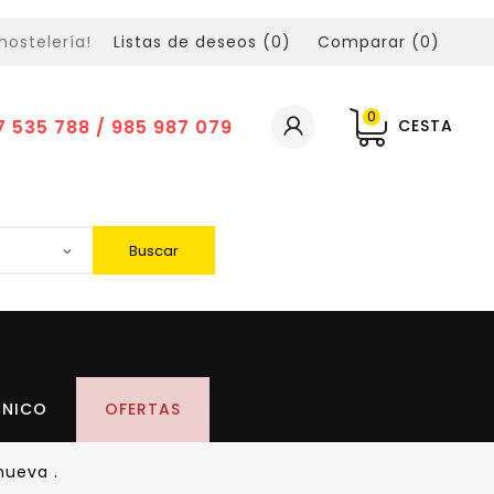
hostelería!
Listas de deseos (
0
)
Comparar (
0
)
0
7 535 788 / 985 987 079
CESTA
Buscar
CNICO
OFERTAS
nueva .