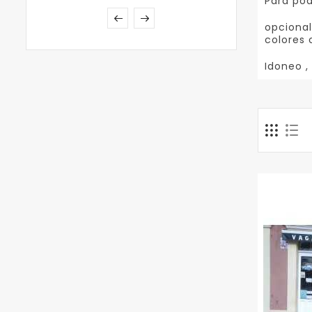
Para pod
opcional
colores 
Idoneo ,