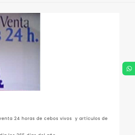
Sara y Ana
Madrid
"Gestionan dos tiendas en
s
propiedad como complemento
enta 24 horas de cebos vivos y artículos de
-
a sus trabajos en Boadilla del
Monte."