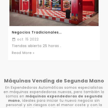
Japón, Paraíso Del...
sep
28
2018

Conoce las razones por la que Japón es el país
del mundo con mayor número de máquinas...
Read More
Máquinas Vending de Segunda Mano
En Expendedoras Automáticas somos especialistas
en máquinas expendedoras nuevas, pero también lo
somos en
máquinas expendedoras de segunda
mano
, ideales para iniciar tu nuevo negocio sin
personal y sin riesgos con el menor coste y con la