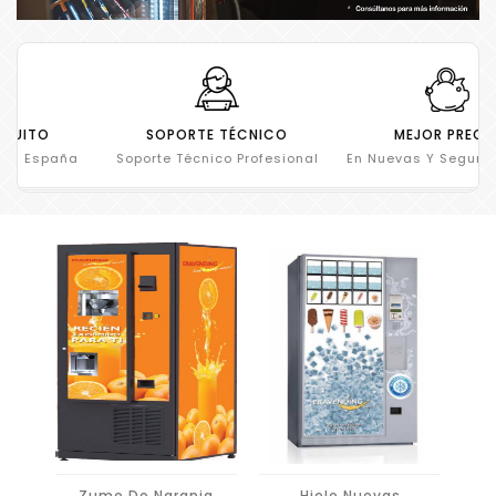
ENVÍO GRATUITO
SOPORTE TÉCNICO
Envío Gratuito En España
Soporte Técnico Profesional
En N
Zumo De Naranja
Hielo Nuevas
P