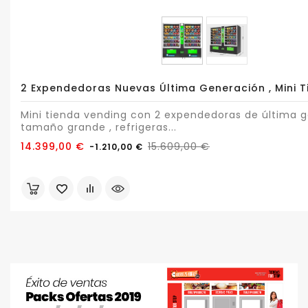
2 Expendedoras Nuevas Última Generación , Mini 
Mini tienda vending con 2 expendedoras de última g
tamaño grande , refrigeras...
Precio
Precio
14.399,00 €
15.609,00 €
-1.210,00 €
base