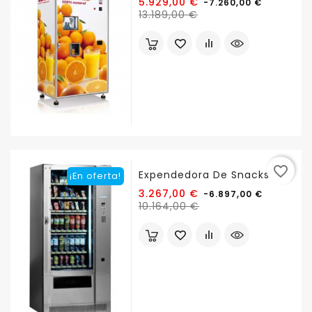
Precio
5.929,00 €
-7.260,00 €
Precio
base
13.189,00 €
favorite_border
Expendedora De Snacks...
¡En oferta!
Precio
3.267,00 €
-6.897,00 €
Precio
base
10.164,00 €