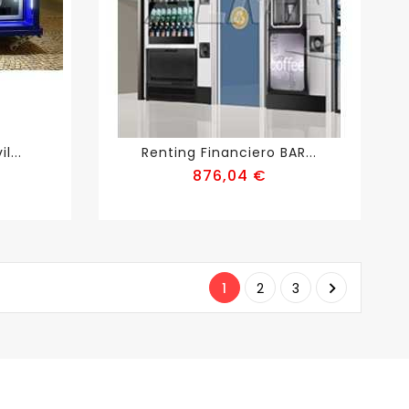
l...
Renting Financiero BAR...
recio
Precio
876,04 €

1
2
3