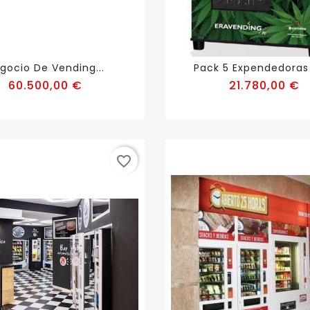
gocio De Vending...
Pack 5 Expendedoras 
Precio
P
60.500,00 €
21.780,00 €
favorite_border