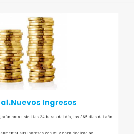
a y Ana
id
nal.nuevos Ingresos
onan dos tiendas en
edad como complemento
rán para usted las 24 horas del día, los 365 días del año.
rabajos en Boadilla del
"
aumentar sus ingresos con muy poca dedicación