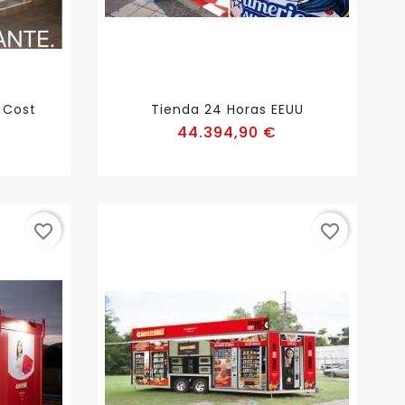
 Cost
Tienda 24 Horas EEUU
recio
Precio
44.394,90 €
favorite_border
favorite_border