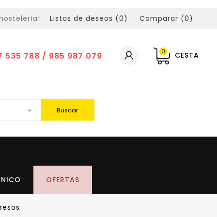
hostelería!
Listas de deseos (
0
)
Comparar (
0
)
0
7 535 788 / 985 987 079
CESTA
Buscar
CNICO
OFERTAS
resos