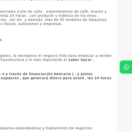
erciales a pie de calle , expendedoras de café, snacks y
enda 24 horas , con producto y estética de los eeuu ,
ores ..etc etc ,y además ,más de 40 modelos de máquinas
as físicas, autónomos y empresas.
a .
gares, le montamos el negocio listo para empezar a vender
nfraestructura y lo más importante el
saber hacer .
 a través de financiación bancaria ) , y juntos
upuesto , que generará dinero para usted , las 24 horas
máquina expendedora) y hablaremos de negocios.