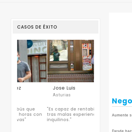
CASOS DE ÉXITO
Jose Luis
Juan Ramón
Asturias
Cádiz
Nego
que
"Es capaz de rentabilizar su local
"Gracias a las 
s con
tras malas experiencias con
instaladas pued
Aumente su
inquilinos."
trabajo y familia
Desde hac