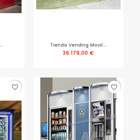
..
Tienda Vending Movil...
recio
Precio
36.179,00 €
favorite_border
favorite_border