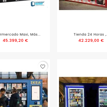
rmercado Maxi, Más...
Tienda 24 Horas ,.
Precio
P
45.399,20 €
42.229,00 €
favorite_border