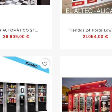
R AUTOMÁTICO 24...
Tiendas 24 Horas Low
Precio
P
39.809,00 €
21.054,00 €
favorite_border