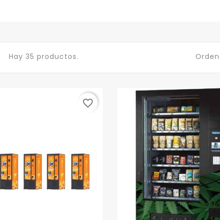
Hay 35 productos.
Ordena
favorite_border