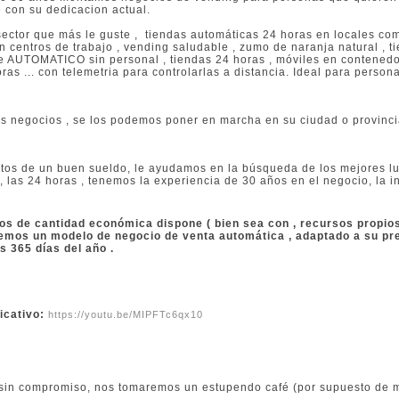
 con su dedicacion actual.
sector que más le guste , tiendas automáticas 24 horas en locales com
n centros de trabajo , vending saludable , zumo de naranja natural , ti
e AUTOMATICO sin personal , tiendas 24 horas , móviles en contened
as ... con telemetria para controlarlas a distancia. Ideal para person
s negocios , se los podemos poner en marcha en su ciudad o provinci
os de un buen sueldo, le ayudamos en la búsqueda de los mejores lu
, las 24 horas , tenemos la experiencia de 30 años en el negocio, la i
 de cantidad económica dispone ( bien sea con , recursos propios o
emos un modelo de negocio de venta automática , adaptado a su pres
os 365 días del año .
icativo:
https://youtu.be/MIPFTc6qx10
sin compromiso, nos tomaremos un estupendo café (por supuesto de 