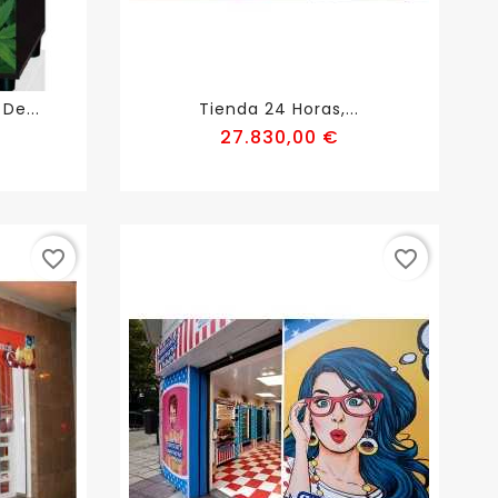
De...
Tienda 24 Horas,...
recio
Precio
27.830,00 €
favorite_border
favorite_border