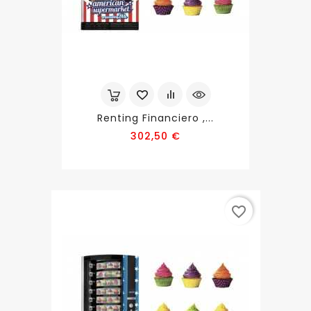
Renting Financiero ,...
Precio
302,50 €
favorite_border