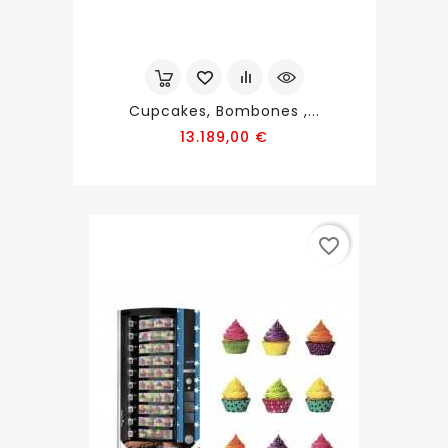
Cupcakes, Bombones ,...
Precio
13.189,00 €
favorite_border