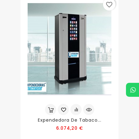
favorite_border
Expendedora De Tabaco...
Precio
6.074,20 €