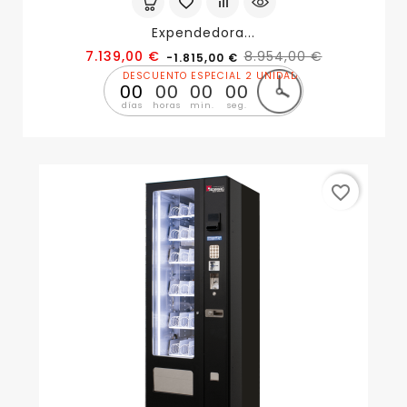
Expendedora...
Precio
Precio
7.139,00 €
8.954,00 €
-1.815,00 €
base
DESCUENTO ESPECIAL 2 UNIDADES
00
00
00
00
días
horas
min.
seg.
favorite_border