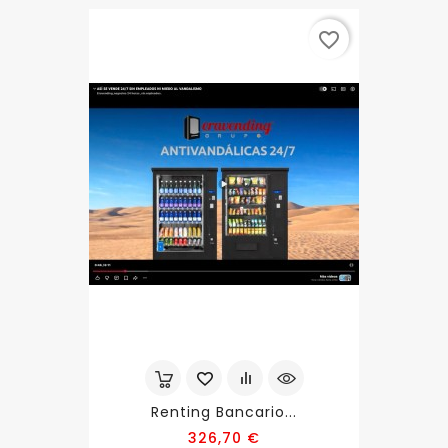
favorite_border
Renting Bancario...
Precio
326,70 €