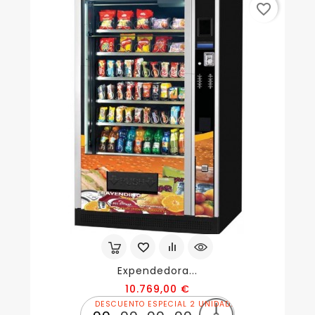
favorite_border
Expendedora...
Precio
10.769,00 €
DESCUENTO ESPECIAL 2 UNIDADES