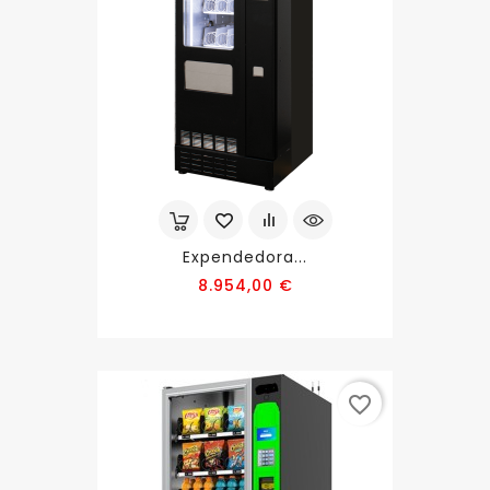
Expendedora...
Precio
8.954,00 €
favorite_border