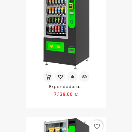
Expendedora...
Precio
7.139,00 €
favorite_border