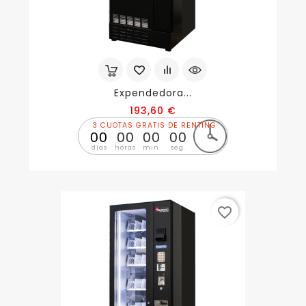
Expendedora...
Precio
193,60 €
3 CUOTAS GRATIS DE RENTING
00
00
00
00
días
horas
min.
seg.
favorite_border