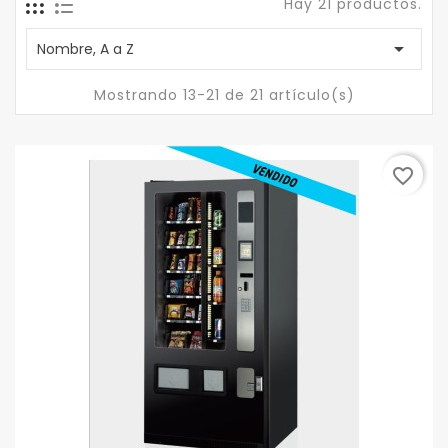
Hay 21 productos.

Nombre, A a Z
Mostrando 13-21 de 21 artículo(s)
favorite_border