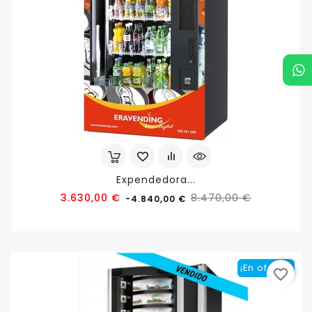
Expendedora...
Precio
Precio
3.630,00 €
8.470,00 €
-4.840,00 €
base
¡En oferta!
favorite_border