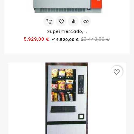
Supermercado,...
Precio
Precio
5.929,00 €
20.449,00 €
-14.520,00 €
base
favorite_border