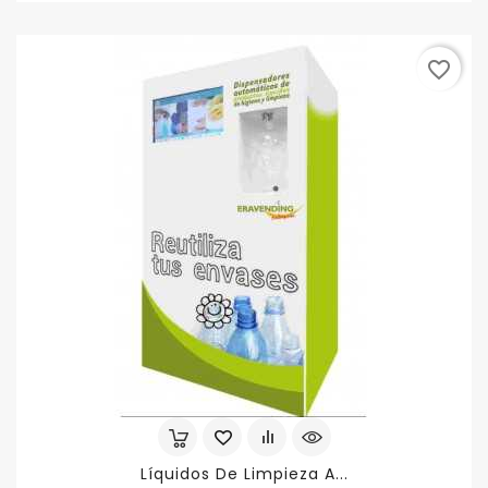
favorite_border
Líquidos De Limpieza A...