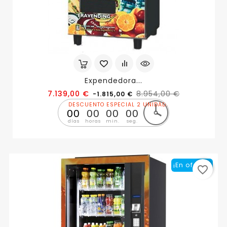
Expendedora...
Precio
Precio
7.139,00 €
8.954,00 €
-1.815,00 €
base
DESCUENTO ESPECIAL 2 UNIDADES
00
00
00
00
días
horas
min.
seg.
¡En oferta!
favorite_border