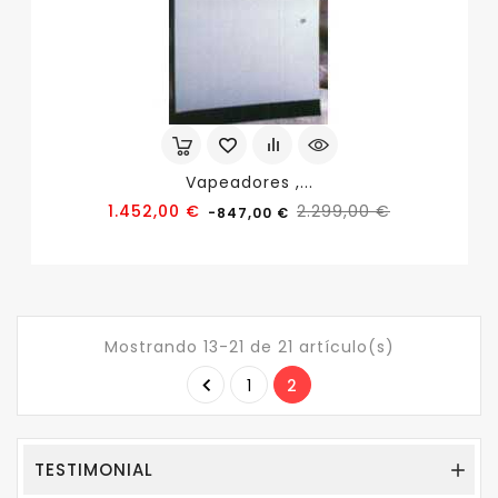
Vapeadores ,...
Precio
Precio
1.452,00 €
2.299,00 €
-847,00 €
base
Mostrando 13-21 de 21 artículo(s)

1
2
TESTIMONIAL
