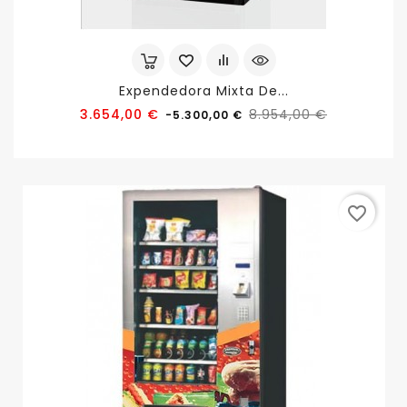
Expendedora Mixta De...
Precio
Precio
3.654,00 €
8.954,00 €
-5.300,00 €
base
favorite_border