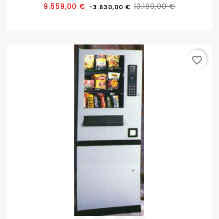
Precio
Precio
9.559,00 €
13.189,00 €
-3.630,00 €
base
favorite_border