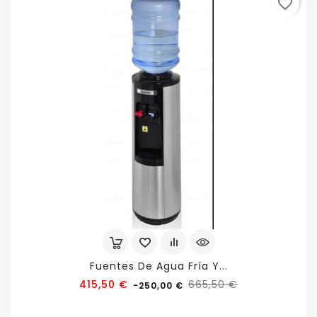
favorite_border
Fuentes De Agua Fría Y...
Precio
Precio
415,50 €
665,50 €
-250,00 €
base