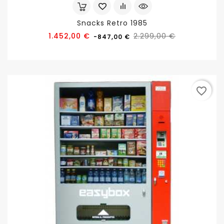
Snacks Retro 1985
Precio
Precio
1.452,00 €
2.299,00 €
-847,00 €
base
favorite_border