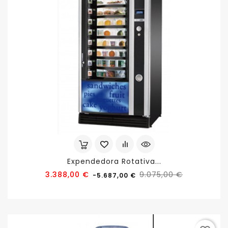
Expendedora Rotativa...
Precio
Precio
3.388,00 €
9.075,00 €
-5.687,00 €
base