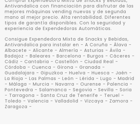
Comprar Expendedora Mixta de Snacks y Bebidas,
Antivandalica con financiación para disfrutar de las
mejores máquinas vending nuevas y de segunda
mano al mejor precio. Alta rentabilidad. Diferentes
tipos de garantía disponibles. Con la seguridad y
experiencia de Expendedoras Automáticas.
Consigue Expendedora Mixta de Snacks y Bebidas,
Antivandalica para instalar en - A Coruña - Álava -
Albacete - Alicante - Almería - Asturias - Ávila -
Badajoz - Baleares - Barcelona - Burgos - Cáceres -
Cádiz - Cantabria - Castellón - Ciudad Real -
Córdoba - Cuenca - Girona - Granada -
Guadalajara - Gipuzkoa - Huelva - Huesca - Jaén -
La Rioja - Las Palmas - León - Lérida - Lugo - Madrid
- Málaga - Murcia - Navarra - Ourense - Palencia -
Pontevedra - Salamanca - Segovia - Sevilla - Soria
- Tarragona - Santa Cruz de Tenerife - Teruel -
Toledo - Valencia - Valladolid - Vizcaya - Zamora -
Zaragoza -