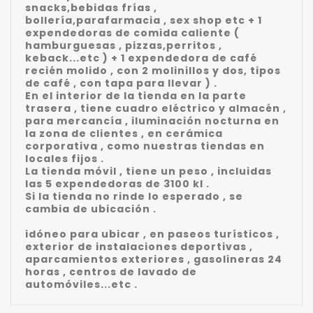
snacks,bebidas frías ,
bollería,parafarmacia , sex shop etc + 1
expendedoras de comida caliente (
hamburguesas , pizzas,perritos ,
keback...etc ) + 1 expendedora de café
recién molido , con 2 molinillos y dos, tipos
de café , con tapa para llevar ) .
En el interior de la tienda en la parte
trasera , tiene cuadro eléctrico y almacén ,
para mercancía , iluminación nocturna en
la zona de clientes , en cerámica
corporativa , como nuestras tiendas en
locales fijos .
La tienda móvil , tiene un peso , incluidas
las 5 expendedoras de 3100 kl .
Si la tienda no rinde lo esperado , se
cambia de ubicación .
idóneo para ubicar , en paseos turísticos ,
exterior de instalaciones deportivas ,
aparcamientos exteriores , gasolineras 24
horas , centros de lavado de
automóviles...etc .