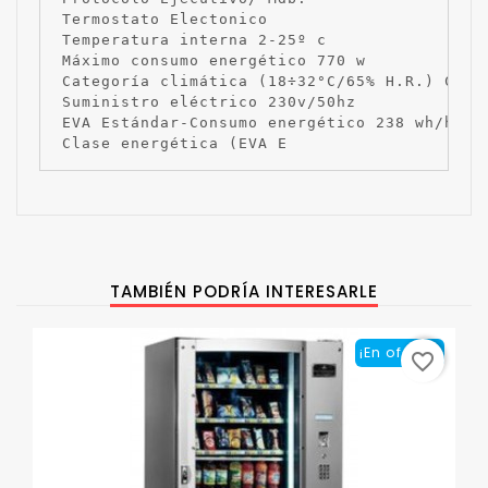
Termostato Electonico

Temperatura interna 2-25º c

Máximo consumo energético 770 w

Categoría climática (18÷32°C/65% H.R.) C

Suministro eléctrico 230v/50hz

EVA Estándar-Consumo energético 238 wh/h

Clase energética (EVA E
TAMBIÉN PODRÍA INTERESARLE
¡En oferta!
favorite_border