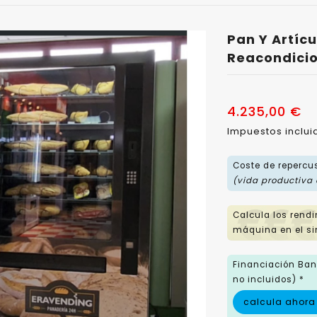
Pan Y Artíc
Reacondici
4.235,00 €
Impuestos inclu
Coste de repercu
(vida productiva
Calcula los rend
máquina en el si
Financiación Banc
no incluidos) *
calcula ahora