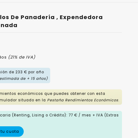
ulos De Panadería , Expendedora
onada
idos
(21% de IVA)
sión de 233 € por año
 estimada de + 15 años)
imientos económicos que puedes obtener con esta
mulador situado en la
Pestaña Rendimientos Económicos
.
aria (Renting, Lising o Crédito): 77 € / mes + IVA (Extras
 tu cuota