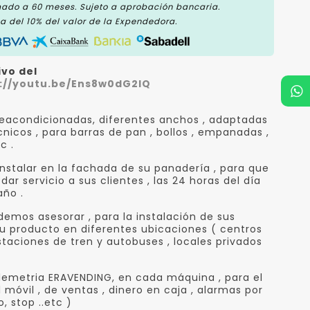
mado a 60 meses. Sujeto a aprobación bancaria.
 del 10% del valor de la Expendedora.
ivo del
://youtu.be/Ens8w0dG2IQ
eacondicionadas, diferentes anchos , adaptadas
nicos , para barras de pan , bollos , empanadas ,
c .
nstalar en la fachada de su panadería , para que
ar servicio a sus clientes , las 24 horas del día
año .
demos asesorar , para la instalación de sus
 producto en diferentes ubicaciones ( centros
staciones de tren y autobuses , locales privados
emetria ERAVENDING, en cada máquina , para el
 móvil , de ventas , dinero en caja , alarmas por
o, stop ..etc )