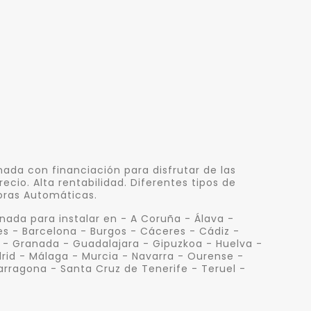
ada con financiación para disfrutar de las
io. Alta rentabilidad. Diferentes tipos de
oras Automáticas.
ada para instalar en - A Coruña - Álava -
res - Barcelona - Burgos - Cáceres - Cádiz -
 - Granada - Guadalajara - Gipuzkoa - Huelva -
drid - Málaga - Murcia - Navarra - Ourense -
arragona - Santa Cruz de Tenerife - Teruel -