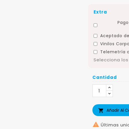
Extra
Pago 
Aceptado de
Vinilos Corp
Telemetría a
Selecciona lo
Cantidad
Añadir Al C


Últimas uni