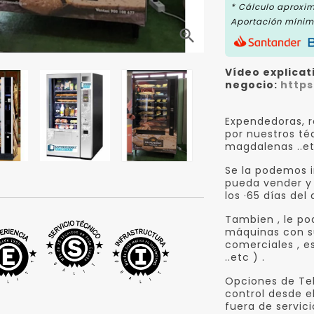
* Cálculo aproxi
Aportación mínima

Vídeo explicat
negocio:
https
Expendedoras, r
por nuestros téc
magdalenas ..et
Se la podemos i
pueda vender y d
los ·65 días del 
Tambien , le po
máquinas con su
comerciales , e
..etc ) .
Opciones de Tel
control desde el
fuera de servici