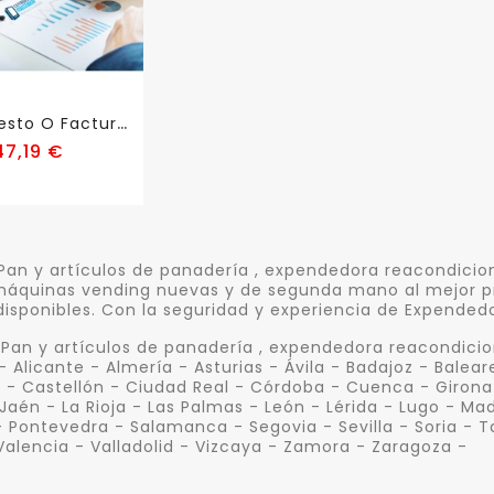
P
Resupuesto O Factura...
Precio
47,19 €
an y artículos de panadería , expendedora reacondicion
áquinas vending nuevas y de segunda mano al mejor prec
disponibles. Con la seguridad y experiencia de Expended
Pan y artículos de panadería , expendedora reacondicion
- Alicante - Almería - Asturias - Ávila - Badajoz - Balea
 - Castellón - Ciudad Real - Córdoba - Cuenca - Girona
Jaén - La Rioja - Las Palmas - León - Lérida - Lugo - Ma
- Pontevedra - Salamanca - Segovia - Sevilla - Soria - T
Valencia - Valladolid - Vizcaya - Zamora - Zaragoza -