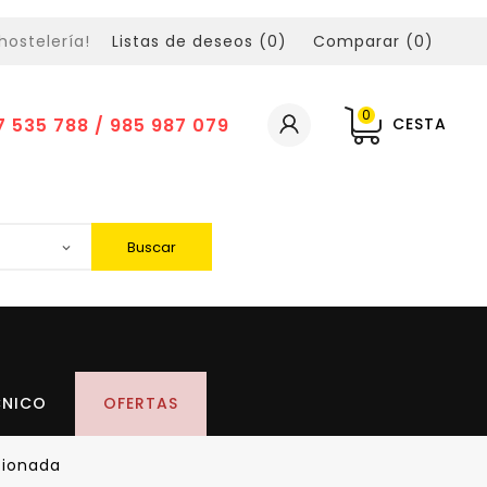
hostelería!
Listas de deseos (
0
)
Comparar (
0
)
0
7 535 788 / 985 987 079
CESTA
Buscar
CNICO
OFERTAS
cionada