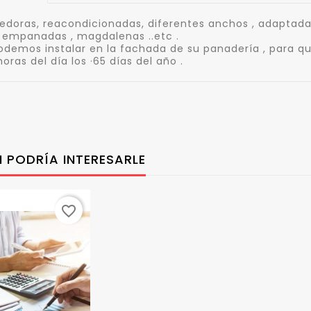
doras, reacondicionadas, diferentes anchos , adaptadas
, empanadas , magdalenas ..etc .
odemos instalar en la fachada de su panadería , para que
horas del día los ·65 días del año .
 PODRÍA INTERESARLE
favorite_border