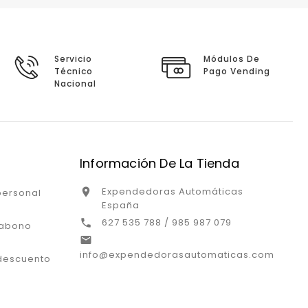
Servicio
Módulos De
Técnico
Pago Vending
Nacional
Información De La Tienda
Expendedoras Automáticas

personal
España
627 535 788 / 985 987 079

 abono

info@expendedorasautomaticas.com
descuento