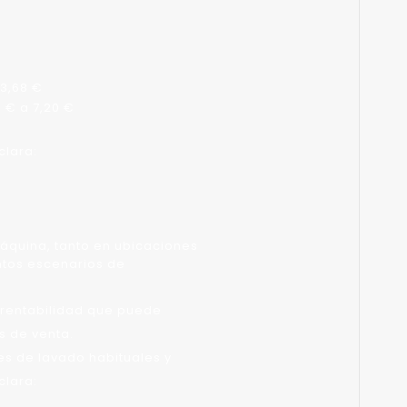
 3,68 €
 € a 7,20 €
clara:
máquina, tanto en ubicaciones
intos escenarios de
a rentabilidad que puede
s de venta.
s de lavado habituales y
clara: