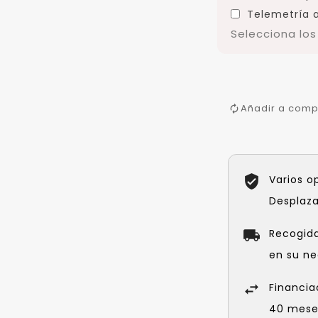
Telemetría a
Selecciona lo
Añadir a comp
Varios o
Desplaz
Recogid
en su ne
Financia
40 meses