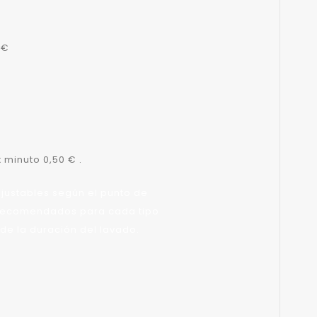
 €
 minuto 0,50 € .
justables según el punto de
os recomendados para cada tipo
 de la duración del lavado.