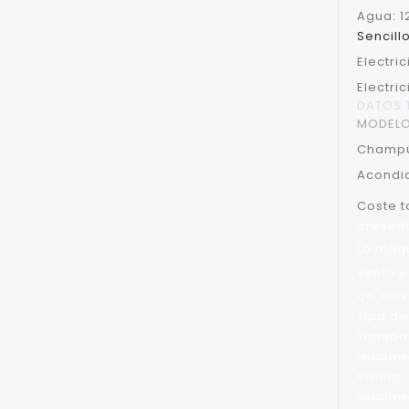
Agua: 1
Sencill
Electri
Electri
DATOS 
MODELO
Champú:
Acondic
Coste t
present
La máqu
venta y
de serv
Tipo de
Tiempo
recom
Precio
recome