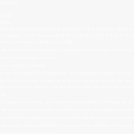
estimado
io (€)
mado
Exprés 3 a 6 minutos 2,00 € a 4,00 € 0,16 € a 0,32 € 1,84 € a
Completo 7 a 15 minutos 5,00 € a 8,00 € 0,38 € a 0,80 € 4,20
extra 2 minutos 1,00 € 0,11 € 0,89
 de venta recomendados, lo que permite estimar de forma 
e por minuto y por servicio
ficio neto por lavado
rno de inversión (ROI) estimado en diferentes niveles de uso
formación permite visualizar el potencial económico de la 
tes operativos reales, márgenes por tipo de servicio y dist
io.
 objetivo es ofrecer una visión transparente y realista de l
se con la incorporación de esta solución en vuestros punto
culos están basados en datos reales de consumo, duracione
 de venta recomendados, lo que permite estimar de forma 
e por minuto y por servicio