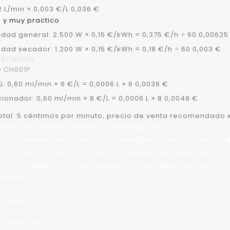
2 L/min × 0,003 €/L 0,036 €
o y muy practico
cidad general: 2.500 W × 0,15 €/kWh = 0,375 €/h ÷ 60 0,00625
cidad secador: 1.200 W × 0,15 €/kWh = 0,18 €/h ÷ 60 0,003 €
TECNICOS
 CH001P
 0,60 ml/min × 6 €/L = 0,0006 L × 6 0,0036 €
ionador: 0,60 ml/min × 8 €/L = 0,0006 L × 8 0,0048 €
otal: 5 céntimos por minuto, precio de venta recomendado x
amos un análisis económico detallado de
ina permite ofrecer dos programas de lavado con tarifas a
 perfil del cliente. A continuación, presentamos los preci
icio, así como los costes y beneficios estimados en función
 lavado
endado
ndado (€)