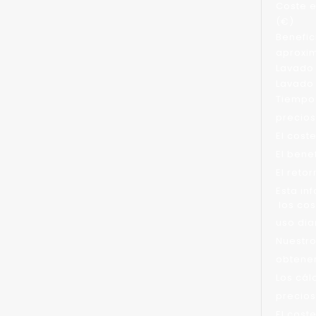
Coste 
(€)
Benefic
aproxi
Lavado 
Lavado 
Tiempo 
precios
El cost
El bene
El reto
Esta in
los cos
uso diar
Nuestro
obtener
Los cál
precios
El cost