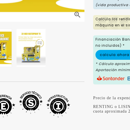
(vida productiva

Calcula los rend
máquina en el si
Financiación Banc
no incluidos) *
calcula ahora
* Cálculo aproxi
Aportación mínima
Precio de la expe
RENTING o LISING
cuota aproximada 