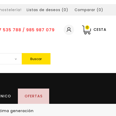
hostelería!
Listas de deseos (
0
)
Comparar (
0
)
0
7 535 788 / 985 987 079
CESTA
Buscar
CNICO
OFERTAS
ltima generación