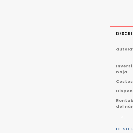
DESCRI
autola
Invers
baja.
Costes
Dispon
Rentab
del nú
A,
COSTE 