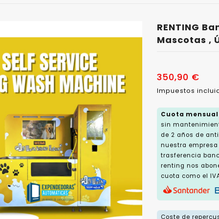
RENTING Ba
Mascotas , 
350,90 €
Impuestos inclu
Cuota mensual
sin mantenimient
de 2 años de an
nuestra empresa l
trasferencia ban
renting nos abon
cuota como el IVA
Coste de repercus