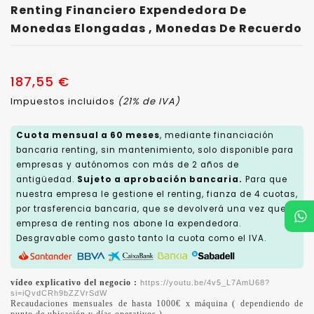
Renting Financiero Expendedora De
Monedas Elongadas , Monedas De Recuerdo
187,55 €
Impuestos incluidos
(21% de IVA)
Cuota mensual a 60 meses
, mediante financiación
bancaria renting, sin mantenimiento, solo disponible para
empresas y autónomos con más de 2 años de
antigüedad.
Sujeto a aprobación bancaria.
Para que
nuestra empresa le gestione el renting, fianza de 4 cuotas,
por trasferencia bancaria, que se devolverá una vez que la
empresa de renting nos abone la expendedora.
Desgravable como gasto tanto la cuota como el IVA.
vídeo explicativo del negocio :
https://youtu.be/4v5_L7AmU68?
si=iQvdCRh9bZZVrSdW
Recaudaciones mensuales de hasta 1000€ x máquina ( dependiendo de
punto de ubicación y días operativos ).