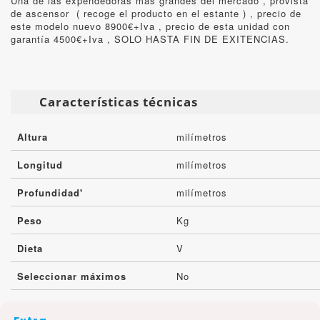
Una de las expendedoras más grandes del mercado , provista
de ascensor ( recoge el producto en el estante ) , precio de
este modelo nuevo 8900€+Iva , precio de esta unidad con
garantía 4500€+Iva , SOLO HASTA FIN DE EXITENCIAS.
Características técnicas
Altura
milímetros
Longitud
milímetros
Profundidad'
milímetros
Peso
Kg
Dieta
V
Seleccionar máximos
No