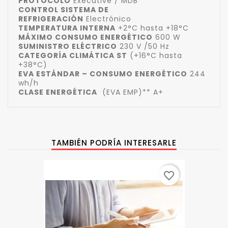
PROTOCOLO
Executive / MDB
CONTROL SISTEMA DE
REFRIGERACIÓN
Electrónico
TEMPERATURA INTERNA
+2°C hasta +18°C
MÁXIMO CONSUMO ENERGÉTICO
600 W
SUMINISTRO ELÉCTRICO
230 V /50 Hz
CATEGORÍA CLIMÁTICA ST
(+16°C hasta
+38°C)
EVA ESTÁNDAR – CONSUMO ENERGÉTICO
244
wh/h
CLASE ENERGÉTICA
(EVA EMP)** A+
TAMBIÉN PODRÍA INTERESARLE
favorite_border