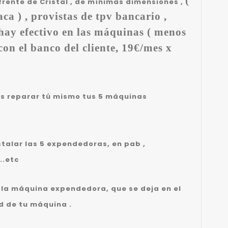
(
rente de Cristal , de mínimas dimensiones ,
 ) , provistas de tpv bancario ,
 hay efectivo en las máquinas ( menos
con el banco del cliente, 19€/mes x
s reparar tú mismo tus 5 máquinas
stalar las 5 expendedoras, en pab ,
 ..etc
 la máquina expendedora, que se deja en el
d de tu máquina .