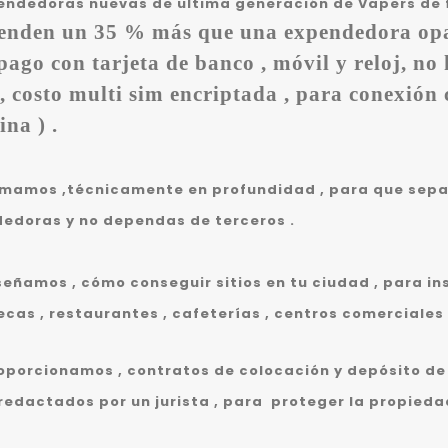
endedoras nuevas de ultima generación de Vapers de f
enden un 35 % más que una expendedora opaca
pago con tarjeta de banco , móvil y reloj, no
 , costo multi sim encriptada , para conexión 
na ) .
rmamos ,técnicamente en profundidad , para que sepa
edoras y no dependas de terceros .
señamos , cómo conseguir sitios en tu ciudad , para in
ecas , restaurantes , cafeterías , centros comerciales
roporcionamos , contratos de colocación y depósito de
 redactados por un jurista , para
proteger la propieda