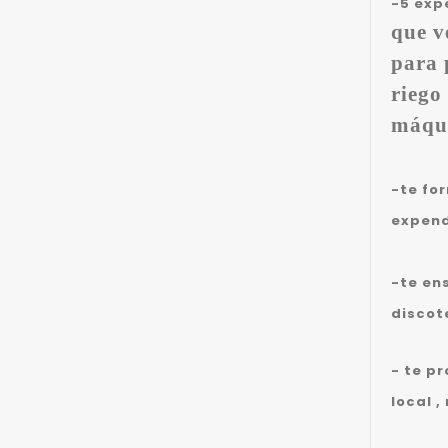
-5 exp
que v
para 
riego
máqui
-te fo
expend
-te en
discot
- te p
local ,