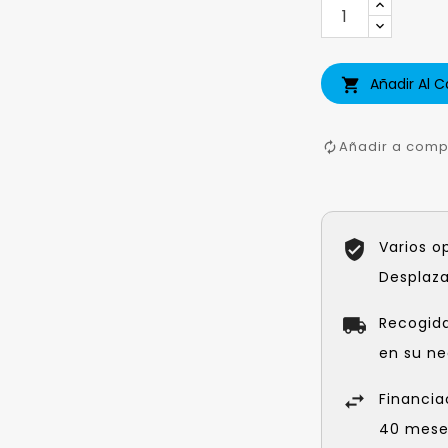
Añadir Al C

Añadir a comp
Varios o
Desplaz
Recogid
en su ne
Financia
40 meses