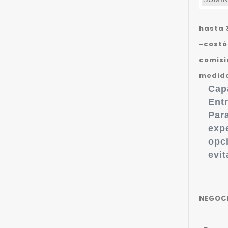
hasta 3
-costó
comisió
medida
Cap
Entr
Par
exp
opci
evit
NEGOCI