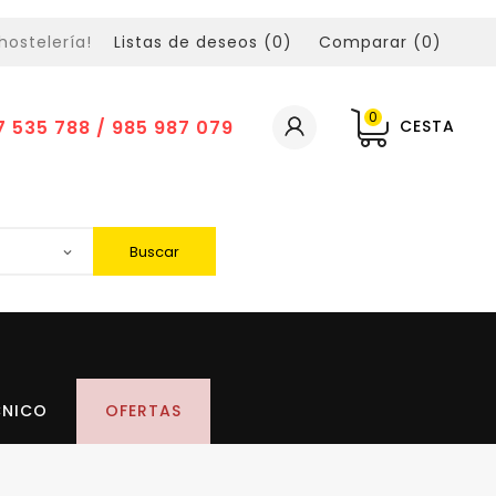
hostelería!
Listas de deseos (
0
)
Comparar (
0
)
0
7 535 788 / 985 987 079
CESTA
Buscar
CNICO
OFERTAS