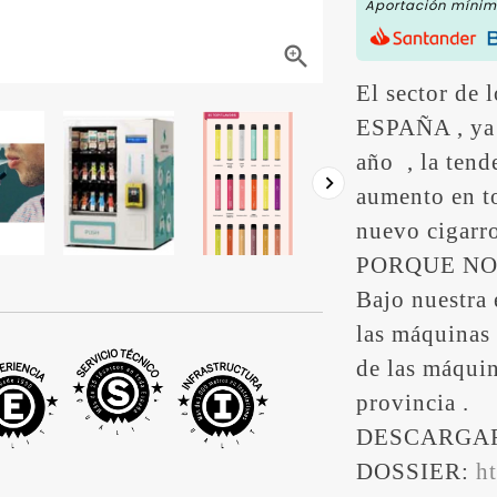
Aportación mínima

El sector de 
ESPAÑA , ya f
año
, la ten

aumento en to
nuevo cigarro
PORQUE NO
Bajo nuestra 
las máquinas
de las máqui
provincia .
DESCARGA
DOSSIER:
h