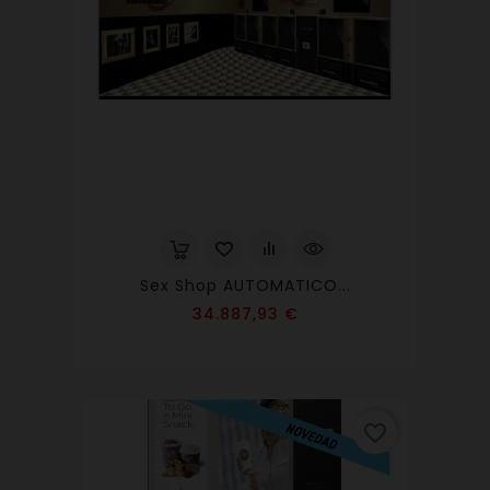
Sex Shop AUTOMATICO...
Precio
34.887,93 €
favorite_border