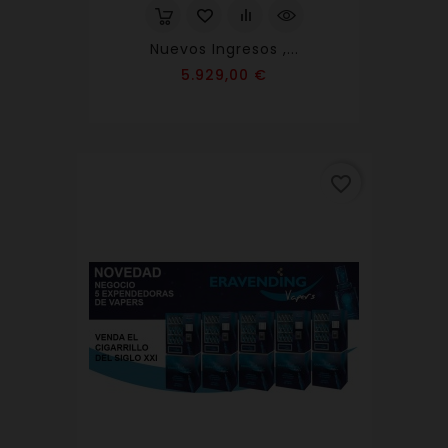
Nuevos Ingresos ,...
Precio
5.929,00 €
favorite_border