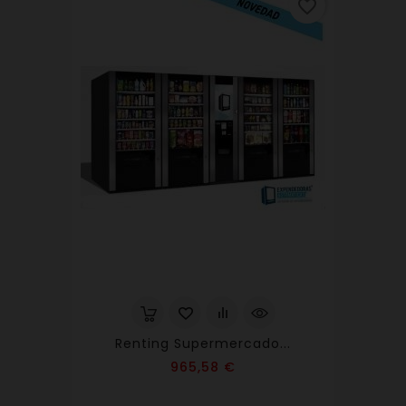
favorite_border
Renting Supermercado...
Precio
965,58 €