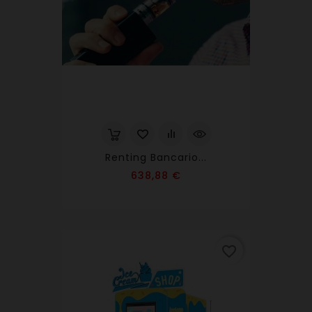
Renting Bancario...
Precio
638,88 €
favorite_border