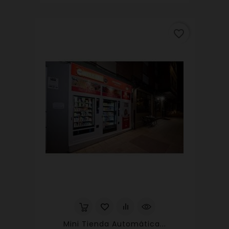
favorite_border
Mini Tienda Automática...