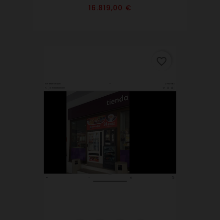
Precio
16.819,00 €
favorite_border