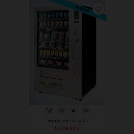
favorite_border
Tienda Vending 3...
Precio
15.609,00 €