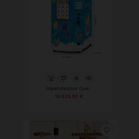
Expendedora Que...
Precio
18.029,00 €
favorite_border