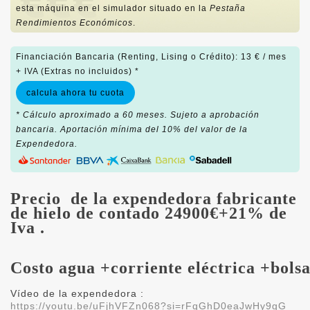
esta máquina en el simulador situado en la
Pestaña
Rendimientos Económicos
.
Financiación Bancaria (Renting, Lising o Crédito): 13 € / mes
+ IVA (Extras no incluidos) *
calcula ahora tu cuota
* Cálculo aproximado a 60 meses. Sujeto a aprobación
bancaria. Aportación mínima del 10% del valor de la
Expendedora.
Precio de la expendedora fabricante
de hielo de contado 24900€+21% de
Iva .
Costo
agua
+corriente
eléctrica
+bols
Vídeo de la expendedora :
https://youtu.be/uFjhVFZn068?si=rFqGhD0eaJwHy9gG