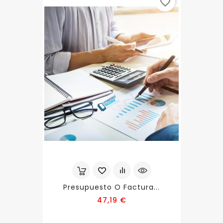
favorite_border
Presupuesto O Factura...
Precio
47,19 €