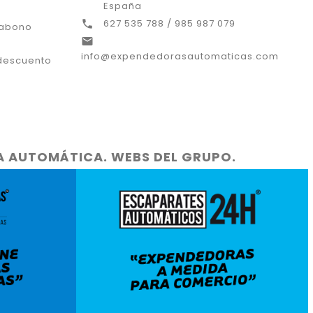
España
627 535 788 / 985 987 079

 abono

info@expendedorasautomaticas.com
descuento
TA AUTOMÁTICA. WEBS DEL GRUPO.