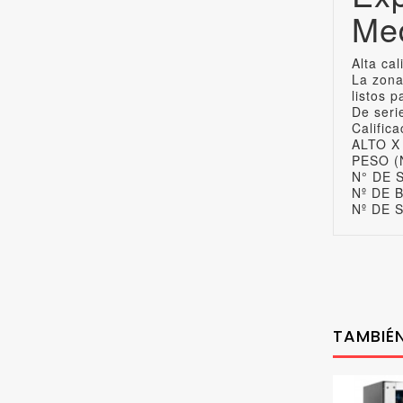
Me
Alta cal
La zona
listos 
De seri
Calific
ALTO X
PESO (N
N° DE 
Nº DE B
Nº DE 
TAMBIÉN