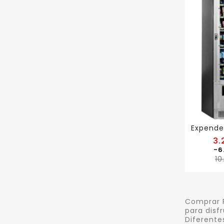
3.
-6
10
Comprar R
para disf
Diferente