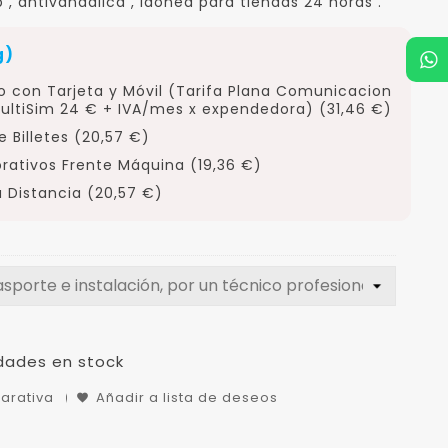
 , antivandalica , idónea para tiendas 24 horas .
g)
o con Tarjeta y Móvil (Tarifa Plana Comunicacion
ultiSim 24 € + IVA/mes x expendedora) (31,46 €)
 Billetes (20,57 €)
orativos Frente Máquina (19,36 €)
 Distancia (20,57 €)
dades en stock
arativa
Añadir a lista de deseos