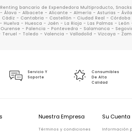
Renting bancario de Expendedora Multiproducto, Snacks, 
- Álava - Albacete - Alicante - Almería - Asturias - Ávil
 Cádiz - Cantabria - Castellón - Ciudad Real - Córdoba
- Huelva - Huesca - Jaén - La Rioja - Las Palmas - León 
 Ourense - Palencia - Pontevedra - Salamanca - Segovia 
- Teruel - Toledo - Valencia - Valladolid - Vizcaya - Za
Servicio Y
Consumibles
Soporte
De Alta
Calidad
s
Nuestra Empresa
Su Cuenta
Términos y condiciones
Información 