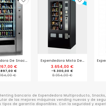
favorite_border
favorite_border
E
Xpendedora De Snacks...
E
Xpendedora Mixta De...
Precio
Precio
267,00 €
3.654,00 €
base
base
.897,00 €
-5.300,00 €
Precio
Precio
.164,00 €
8.954,00 €
enting bancario de Expendedora Multiproducto, Snacks, 
rutar de las mejores máquinas vending nuevas y de segun
s tipos de garantía disponibles. Con la seguridad y exp