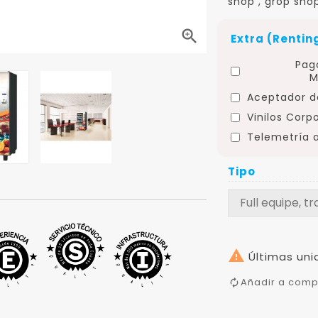
shop , grop shop

Extra (Rentin
Pag
M
Aceptador de
Vinilos Corp
Telemetría a
Tipo

Últimas uni
Añadir a comp