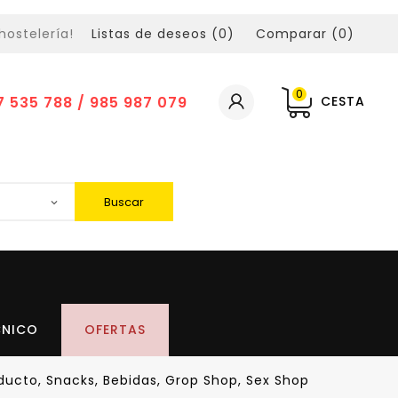
hostelería!
Listas de deseos (
0
)
Comparar (
0
)
0
7 535 788 / 985 987 079
CESTA
Buscar
CNICO
OFERTAS
ucto, Snacks, Bebidas, Grop Shop, Sex Shop