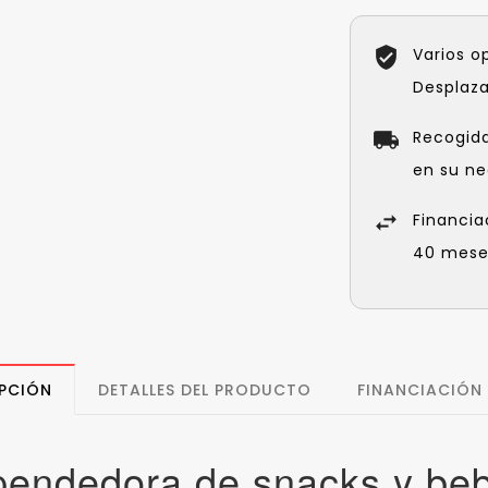
Varios o
Desplaz
Recogid
en su ne
Financia
40 meses
PCIÓN
DETALLES DEL PRODUCTO
FINANCIACIÓN
endedora de snacks y be