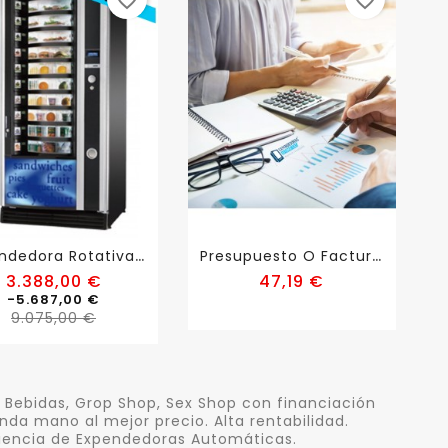
favorite_border
favorite_border
E
Xpendedora Rotativa...
P
Resupuesto O Factura...
Precio
Precio
3.388,00 €
47,19 €
base
-5.687,00 €
Precio
9.075,00 €
Bebidas, Grop Shop, Sex Shop con financiación
da mano al mejor precio. Alta rentabilidad.
eriencia de Expendedoras Automáticas.