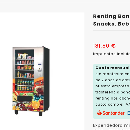
Renting Ban
Snacks, Beb
181,50 €
Impuestos inclu
Cuota mensual
sin mantenimient
de 2 años de an
nuestra empresa l
trasferencia ban
renting nos abon
cuota como el IVA
Expendedora mix