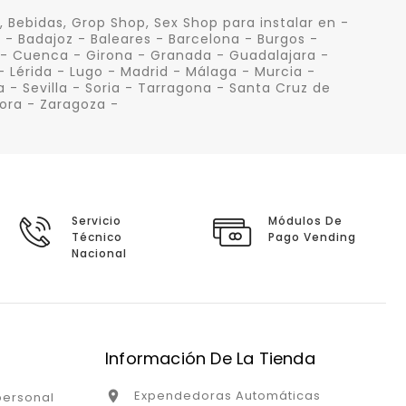
Bebidas, Grop Shop, Sex Shop para instalar en -
a - Badajoz - Baleares - Barcelona - Burgos -
 - Cuenca - Girona - Granada - Guadalajara -
- Lérida - Lugo - Madrid - Málaga - Murcia -
- Sevilla - Soria - Tarragona - Santa Cruz de
mora - Zaragoza -
Servicio
Módulos De
Técnico
Pago Vending
Nacional
Información De La Tienda
Expendedoras Automáticas

personal