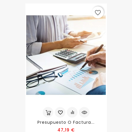
favorite_border
Presupuesto O Factura...
Precio
47,19 €